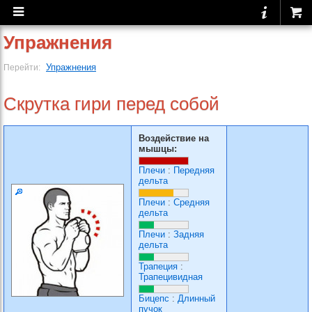
Упражнения
Упражнения
Перейти:
Скрутка гири перед собой
Воздействие на
мышцы:
Плечи
:
Передняя
дельта
Плечи
:
Средняя
дельта
Плечи
:
Задняя
дельта
Трапеция
:
Трапецивидная
Бицепс
:
Длинный
пучок