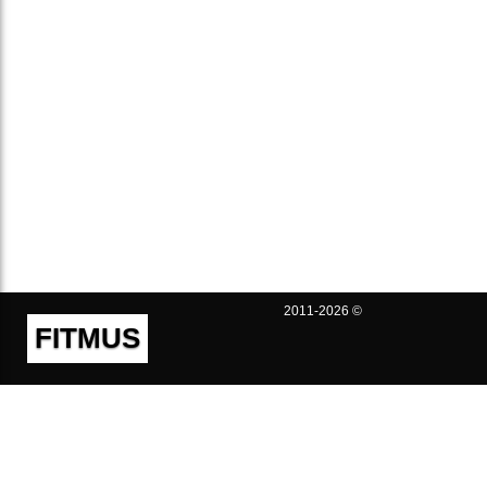
2011-2026 ©
FITMUS
Полезно
Контакты
Пользовательское соглашение
Политика конфиденциальности
Техническая поддержка
Публичная оферта
Предложения и жалобы