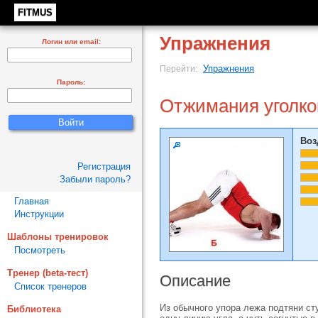
FITMUS
Упражнения
Логин или email:
Упражнения
Перейти:
Пароль:
Отжимания уголком
Воз
Регистрация
Забыли пароль?
Главная
Инструкции
Шаблоны тренировок
Посмотреть
Тренер (beta-тест)
Описание
Список тренеров
Из обычного упора лежа подтяни ст
Библиотека