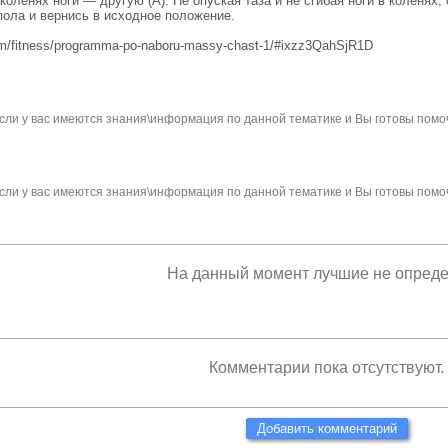
коленях ноги — другую (А). Не опуская таза и не сгибая ноги в коленях,
ола и вернись в исходное положение.
orm/fitness/programma-po-naboru-massy-chast-1/#ixzz3QahSjR1D
сли у вас имеются знания\информация по данной тематике и Вы готовы помо
сли у вас имеются знания\информация по данной тематике и Вы готовы помо
На данный момент лучшие не опред
Комментарии пока отсутствуют.
Добавить комментарий