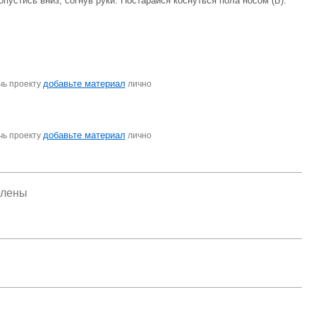
 опустись вниз, согнув руки. Постарайся коснуться пола носом (Б).
добавьте материал
чь проекту
лично
добавьте материал
чь проекту
лично
елены