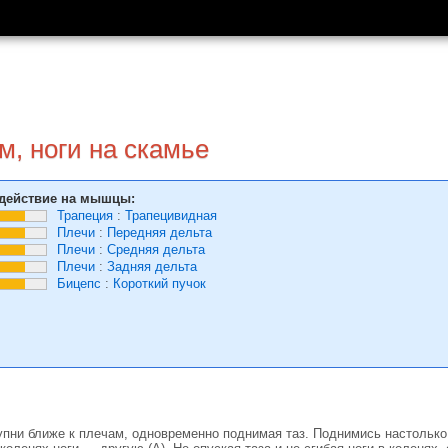
, ноги на скамье
действие на мышцы:
Трапеция
:
Трапецивидная
Плечи
:
Передняя дельта
Плечи
:
Средняя дельта
Плечи
:
Задняя дельта
Бицепс
:
Короткий пучок
упни ближе к плечам, одновременно поднимая таз. Поднимись настолько