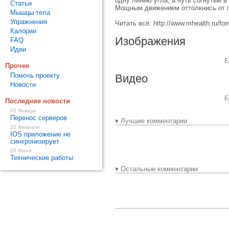
одну линию угла, а чуть согнутые в 
Статьи
Мощным движением оттолкнись от п
Мышцы тела
Упражнения
Читать всё: http://www.mhealth.ru/f
Калории
Изображения
FAQ
Идеи
Е
Прочее
Помочь проекту
Видео
Новости
Е
Последние новости
02 Января
Перенос серверов
▾ Лучшие комментарии
22 Февраля
IOS приложение не
синхронизирует
20 Июня
Технические работы
▾ Остальные комментарии