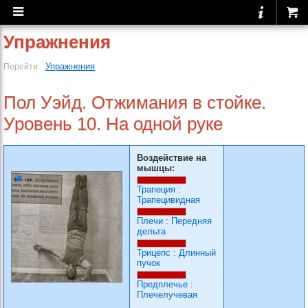
Упражнения
Упражнения
Перейти:
Пол Уэйд. Отжимания в стойке.
Уровень 10. На одной руке
Воздействие на
мышцы:
Трапеция
:
Трапецивидная
Плечи
:
Передняя
дельта
Трицепс
:
Длинный
пучок
Предплечье
:
Плечелучевая