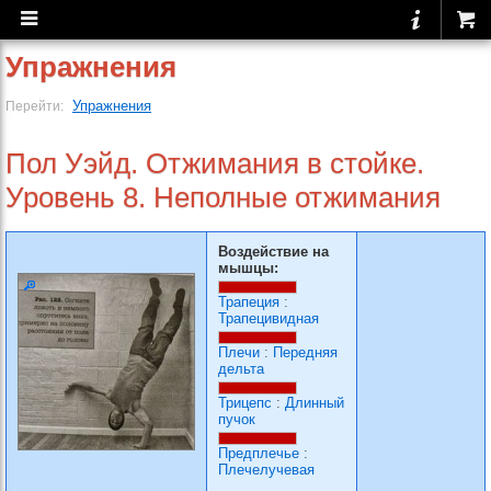
Упражнения
Упражнения
Перейти:
Пол Уэйд. Отжимания в стойке.
Уровень 8. Неполные отжимания
Воздействие на
мышцы:
Трапеция
:
Трапецивидная
Плечи
:
Передняя
дельта
Трицепс
:
Длинный
пучок
Предплечье
:
Плечелучевая