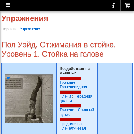
Упражнения
Упражнения
Перейти:
Пол Уэйд. Отжимания в стойке.
Уровень 1. Стойка на голове
Воздействие на
мышцы:
Трапеция
:
Трапецивидная
Плечи
:
Передняя
дельта
Трицепс
:
Длинный
пучок
Предплечье
:
Плечелучевая