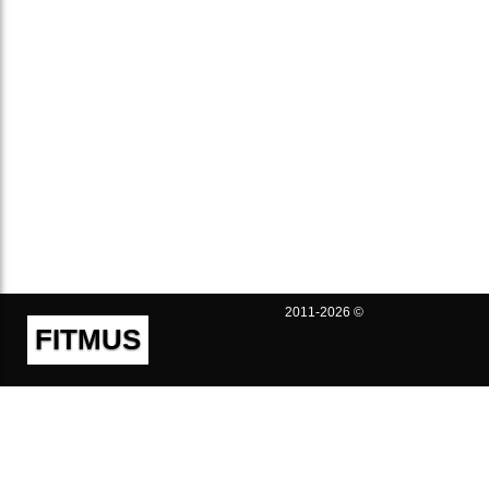
2011-2026 ©
FITMUS
Полезно
Контакты
Пользовательское соглашение
Политика конфиденциальности
Техническая поддержка
Публичная оферта
Предложения и жалобы