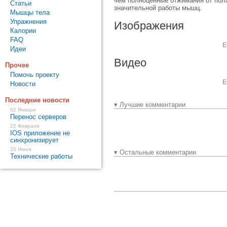
чем полноценные отжимания от пол
Статьи
значительной работы мышц.
Мышцы тела
Упражнения
Изображения
Калории
FAQ
Е
Идеи
Видео
Прочее
Помочь проекту
Е
Новости
Последние новости
▾ Лучшие комментарии
02 Января
Перенос серверов
22 Февраля
IOS приложение не
синхронизирует
20 Июня
▾ Остальные комментарии
Технические работы