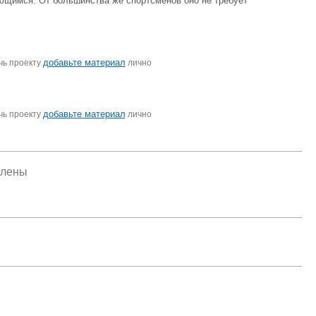
ющимся. От большинства же спортсменов оно не требует
добавьте материал
чь проекту
лично
добавьте материал
чь проекту
лично
елены