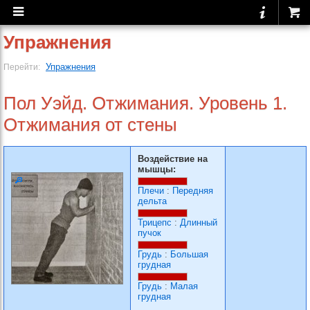
Упражнения
Упражнения
Перейти:
Пол Уэйд. Отжимания. Уровень 1.
Отжимания от стены
Воздействие на
мышцы:
Плечи
:
Передняя
дельта
Трицепс
:
Длинный
пучок
Грудь
:
Большая
грудная
Грудь
:
Малая
грудная