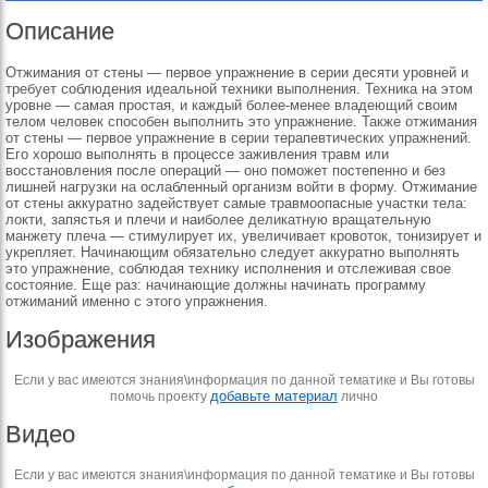
Описание
Отжимания от стены — первое упражнение в серии десяти уровней и
требует соблюдения идеальной техники выполнения. Техника на этом
уровне — самая простая, и каждый более-менее владеющий своим
телом человек способен выполнить это упражнение. Также отжимания
от стены — первое упражнение в серии терапевтических упражнений.
Его хорошо выполнять в процессе заживления травм или
восстановления после операций — оно поможет постепенно и без
лишней нагрузки на ослабленный организм войти в форму. Отжимание
от стены аккуратно задействует самые травмоопасные участки тела:
локти, запястья и плечи и наиболее деликатную вращательную
манжету плеча — стимулирует их, увеличивает кровоток, тонизирует и
укрепляет. Начинающим обязательно следует аккуратно выполнять
это упражнение, соблюдая технику исполнения и отслеживая свое
состояние. Еще раз: начинающие должны начинать программу
отжиманий именно с этого упражнения.
Изображения
Если у вас имеются знания\информация по данной тематике и Вы готовы
добавьте материал
помочь проекту
лично
Видео
Если у вас имеются знания\информация по данной тематике и Вы готовы