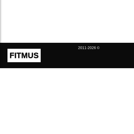
2011-2026 ©
FITMUS
Полезно
Контакты
Пользовательское соглашение
Политика конфиденциальности
Техническая поддержка
Публичная оферта
Предложения и жалобы
support@fitmus.com
Проект
Инструкции