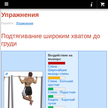
Упражнения
Упражнения
Перейти:
Подтягивание широким хватом до
груди
Воздействие на
мышцы:
Спина
:
Широчайшие
мышцы спины
Спина
:
Большая
круглая
Спина
:
Подостная
Бицепс
:
Короткий
пучок