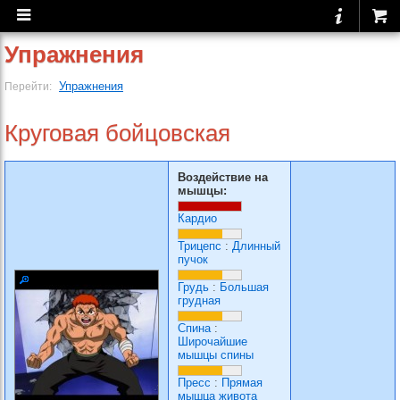
Упражнения
Упражнения
Перейти:
Круговая бойцовская
Воздействие на
мышцы:
Кардио
Трицепс
:
Длинный
пучок
Грудь
:
Большая
грудная
Спина
:
Широчайшие
мышцы спины
Пресс
:
Прямая
мышца живота