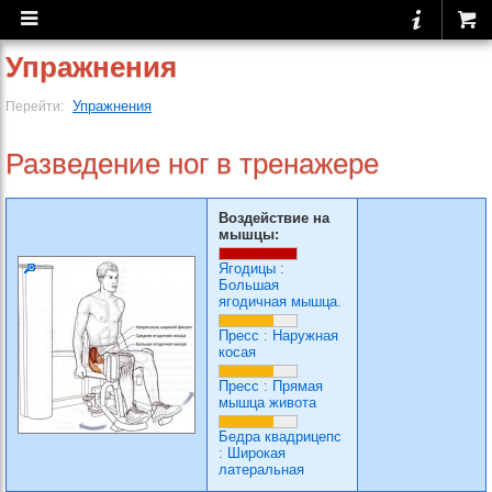
Упражнения
Упражнения
Перейти:
Разведение ног в тренажере
Воздействие на
мышцы:
Ягодицы
:
Большая
ягодичная мышца.
Пресс
:
Наружная
косая
Пресс
:
Прямая
мышца живота
Бедра квадрицепс
:
Широкая
латеральная