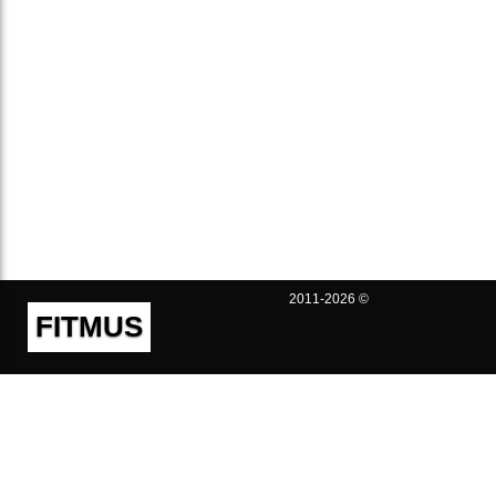
2011-2026 ©
FITMUS
Полезно
Контакты
Пользовательское соглашение
Политика конфиденциальности
Техническая поддержка
Публичная оферта
Предложения и жалобы
support@fitmus.com