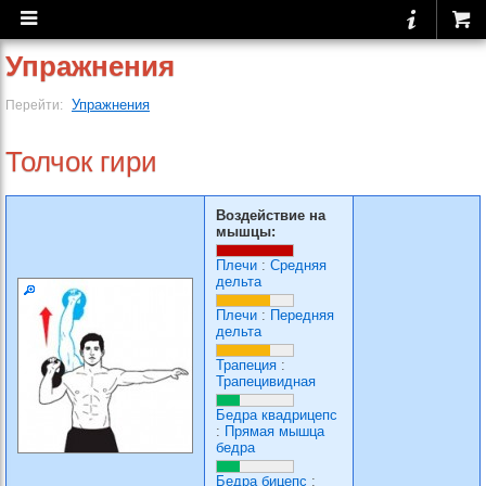
Упражнения
Упражнения
Перейти:
Толчок гири
Воздействие на
мышцы:
Плечи
:
Средняя
дельта
Плечи
:
Передняя
дельта
Трапеция
:
Трапецивидная
Бедра квадрицепс
:
Прямая мышца
бедра
Бедра бицепс
: