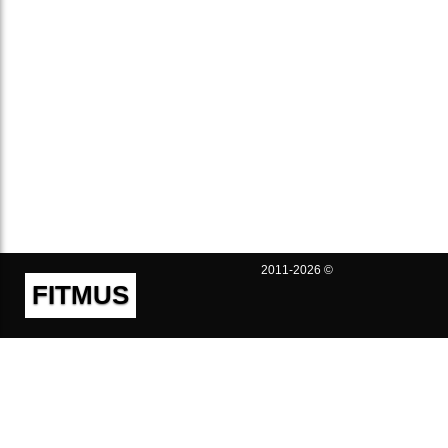
2011-2026 ©
FITMUS
Полезно
Контакты
Пользовательское соглашение
Политика конфиденциальности
Техническая поддержка
Публичная оферта
Предложения и жалобы
support@fitmus.com