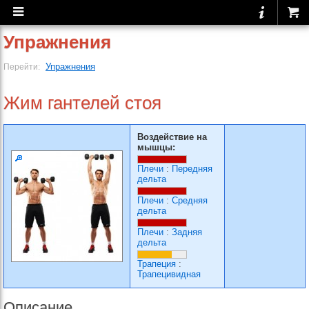
Упражнения
Упражнения
Перейти:
Жим гантелей стоя
Воздействие на
мышцы:
Плечи
:
Передняя
дельта
Плечи
:
Средняя
дельта
Плечи
:
Задняя
дельта
Трапеция
:
Трапецивидная
Описание