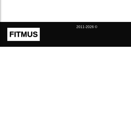
2011-2026 ©
FITMUS
Полезно
Контакты
Пользовательское соглашение
Политика конфиденциальности
Техническая поддержка
Публичная оферта
Предложения и жалобы
support@fitmus.com
Проект
Инструкции
Для разработчиков
FAQ (Вопросы и Ответы)