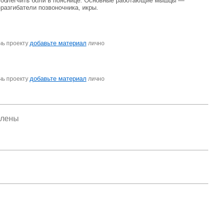
 облегчить боли в пояснице. Основные работающие мышцы —
разгибатели позвоночника, икры.
добавьте материал
чь проекту
лично
добавьте материал
чь проекту
лично
елены