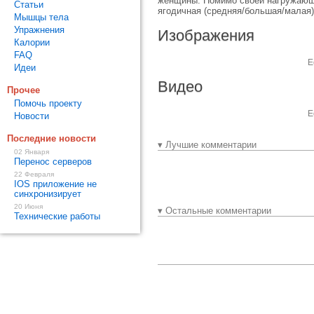
женщины. Помимо своей нагружающе
Статьи
ягодичная (средняя/большая/малая)
Мышцы тела
Упражнения
Изображения
Калории
FAQ
Е
Идеи
Видео
Прочее
Помочь проекту
Е
Новости
Последние новости
▾ Лучшие комментарии
02 Января
Перенос серверов
22 Февраля
IOS приложение не
синхронизирует
20 Июня
▾ Остальные комментарии
Технические работы