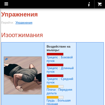
Упражнения
Упражнения
Перейти:
Изоотжимания
Воздействие на
мышцы:
Трицепс
:
Боковой
пучок
Трицепс
:
Длинный
пучок
Трицепс
:
Средний
пучок
Плечи
:
Передняя
дельта
Грудь
:
Большая
грудная