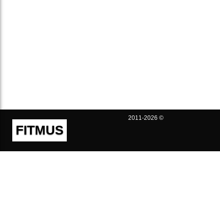
2011-2026 ©
FITMUS
Полезно
Контакты
Пользовательское соглашение
Политика конфиденциальности
Техническая поддержка
Публичная оферта
Предложения и жалобы
support@fitmus.com