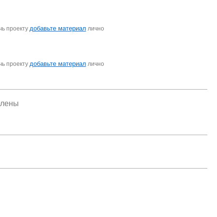
добавьте материал
чь проекту
лично
добавьте материал
чь проекту
лично
елены