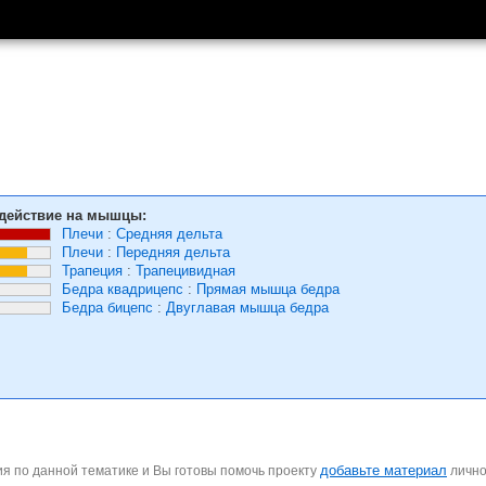
действие на мышцы:
Плечи
:
Средняя дельта
Плечи
:
Передняя дельта
Трапеция
:
Трапецивидная
Бедра квадрицепс
:
Прямая мышца бедра
Бедра бицепс
:
Двуглавая мышца бедра
добавьте материал
я по данной тематике и Вы готовы помочь проекту
личн