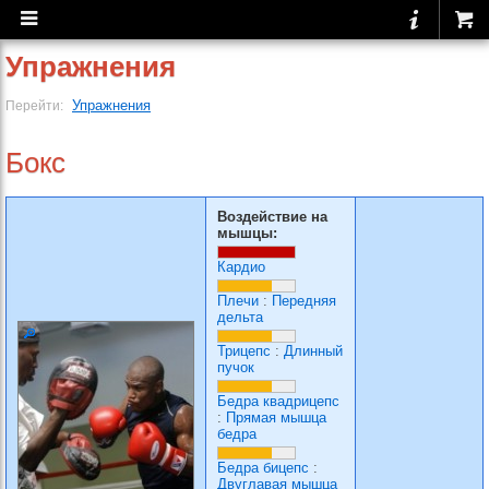
Упражнения
Упражнения
Перейти:
Бокс
Воздействие на
мышцы:
Кардио
Плечи
:
Передняя
дельта
Трицепс
:
Длинный
пучок
Бедра квадрицепс
:
Прямая мышца
бедра
Бедра бицепс
:
Двуглавая мышца