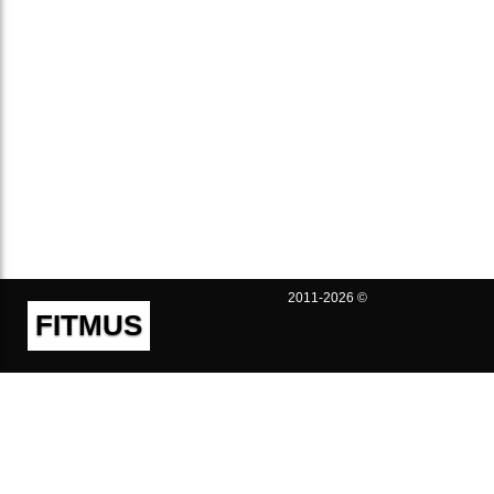
2011-2026 ©
FITMUS
Полезно
Контакты
Пользовательское соглашение
Политика конфиденциальности
Техническая поддержка
Публичная оферта
Предложения и жалобы
support@fitmus.com