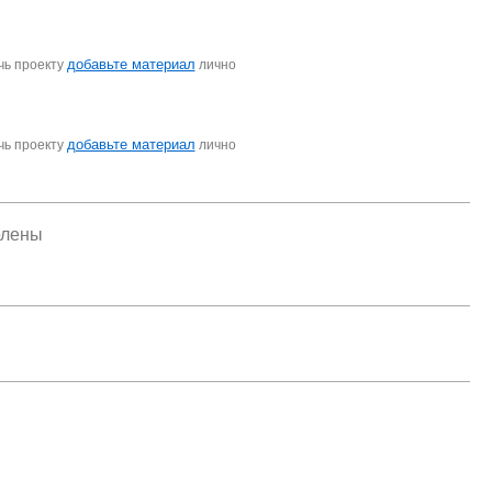
добавьте материал
чь проекту
лично
добавьте материал
чь проекту
лично
елены