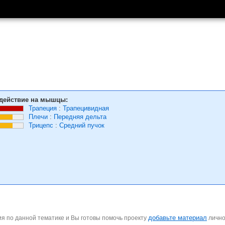
действие на мышцы:
Трапеция
:
Трапецивидная
Плечи
:
Передняя дельта
Трицепс
:
Средний пучок
добавьте материал
я по данной тематике и Вы готовы помочь проекту
личн