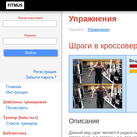
FITMUS
Упражнения
Логин или email:
Упражнения
Перейти:
Пароль:
Шраги в кроссове
Воз
Регистрация
Забыли пароль?
Главная
Инструкции
Шаблоны тренировок
Посмотреть
Тренер (beta-тест)
Описание
Список тренеров
Данный вид шраг является редкость
Библиотека