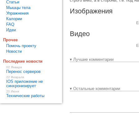
строго вниз, а в стороны, т.е. под
Статьи
Мышцы тела
Изображения
Упражнения
Калории
Е
FAQ
Идеи
Видео
Прочее
Помочь проекту
Е
Новости
▾ Лучшие комментарии
Последние новости
02 Января
Перенос серверов
22 Февраля
IOS приложение не
синхронизирует
▾ Остальные комментарии
20 Июня
Технические работы