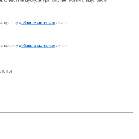
 как следствие мускулатура получает новый стимул расти.
добавьте материал
чь проекту
лично
добавьте материал
чь проекту
лично
елены