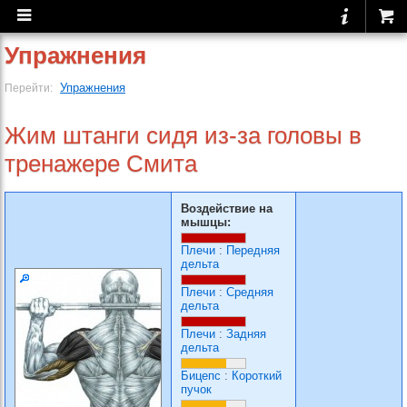
Упражнения
Упражнения
Перейти:
Жим штанги сидя из-за головы в
тренажере Смита
Воздействие на
мышцы:
Плечи
:
Передняя
дельта
Плечи
:
Средняя
дельта
Плечи
:
Задняя
дельта
Бицепс
:
Короткий
пучок