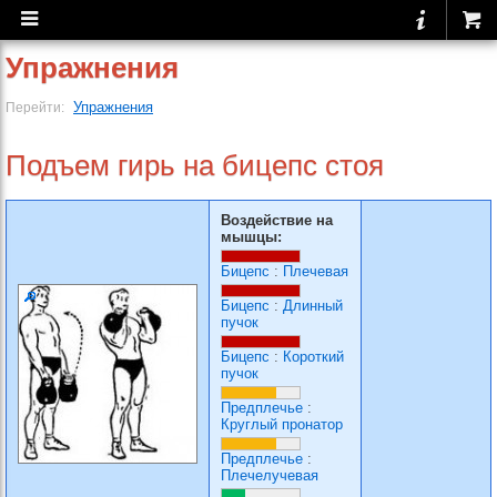
Упражнения
Упражнения
Перейти:
Подъем гирь на бицепс стоя
Воздействие на
мышцы:
Бицепс
:
Плечевая
Бицепс
:
Длинный
пучок
Бицепс
:
Короткий
пучок
Предплечье
:
Круглый пронатор
Предплечье
:
Плечелучевая