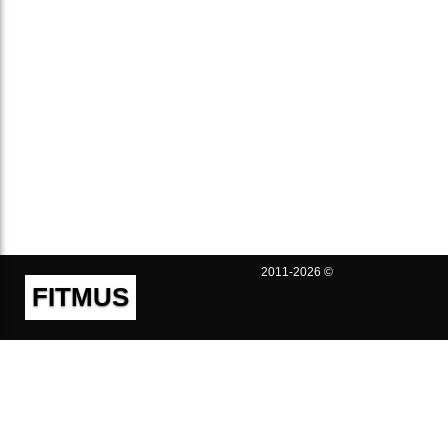
2011-2026 ©
FITMUS
Полезно
Контакты
Пользовательское соглашение
Политика конфиденциальности
Техническая поддержка
Публичная оферта
Предложения и жалобы
support@fitmus.com