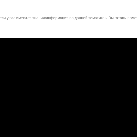
сли у вас имеются знания\информация по данной тематике и Вы готовы помо