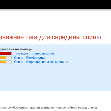
ычажная тяга для середины спины
действие на мышцы:
Трапеция
:
Трапецивидная
Спина
:
Ромбовидная
Спина
:
Широчайшие мышцы спины
витие ромбовидных, трапециевидных и широчайших мышц спины.