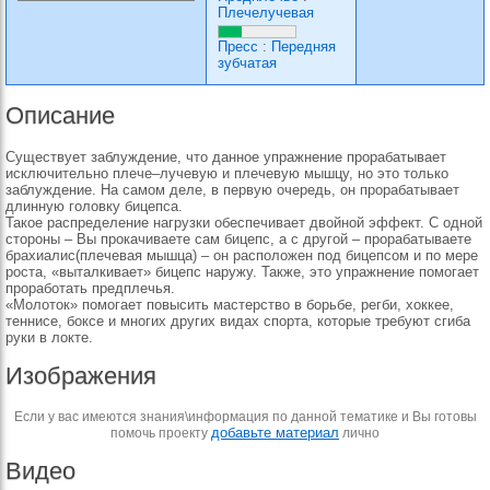
Плечелучевая
Пресс
:
Передняя
зубчатая
Описание
Существует заблуждение, что данное упражнение прорабатывает
исключительно плече–лучевую и плечевую мышцу, но это только
заблуждение. На самом деле, в первую очередь, он прорабатывает
длинную головку бицепса.
Такое распределение нагрузки обеспечивает двойной эффект. С одной
стороны – Вы прокачиваете сам бицепс, а с другой – прорабатываете
брахиалис(плечевая мышца) – он расположен под бицепсом и по мере
роста, «выталкивает» бицепс наружу. Также, это упражнение помогает
проработать предплечья.
«Молоток» помогает повысить мастерство в борьбе, регби, хоккее,
теннисе, боксе и многих других видах спорта, которые требуют сгиба
руки в локте.
Изображения
Если у вас имеются знания\информация по данной тематике и Вы готовы
добавьте материал
помочь проекту
лично
Видео