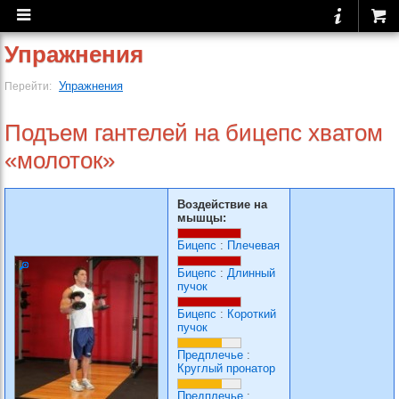
Упражнения
Упражнения
Перейти:
Подъем гантелей на бицепс хватом
«молоток»
Воздействие на
мышцы:
Бицепс
:
Плечевая
Бицепс
:
Длинный
пучок
Бицепс
:
Короткий
пучок
Предплечье
:
Круглый пронатор
Предплечье
: