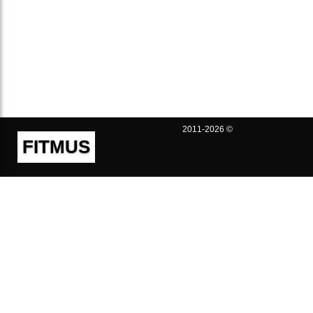
2011-2026 ©
FITMUS
Полезно
Контакты
Пользовательское соглашение
Политика конфиденциальности
Техническая поддержка
Публичная оферта
Предложения и жалобы
support@fitmus.com
Проект