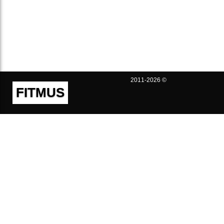
2011-2026 ©
FITMUS
Полезно
Контакты
Пользовательское соглашение
Политика конфиденциальности
Техническая поддержка
Публичная оферта
Предложения и жалобы
support@fitmus.com
Проект
Инструкции