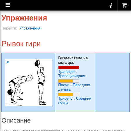
Упражнения
Упражнения
Перейти:
Рывок гири
Воздействие на
мышцы:
Трапеция
:
Трапецивидная
Плечи
:
Передняя
дельта
Трицепс
:
Средний
пучок
Описание