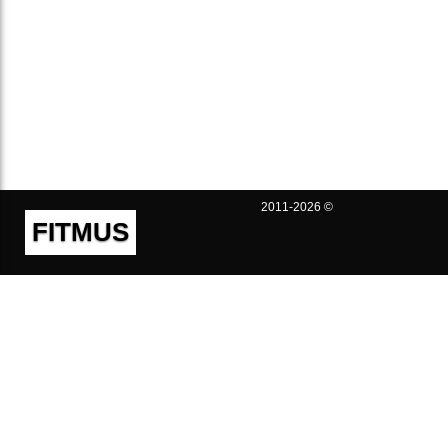
2011-2026 ©
FITMUS
Полезно
Контакты
Пользовательское соглашение
Политика конфиденциальности
Техническая поддержка
Публичная оферта
Предложения и жалобы
support@fitmus.com
Проект