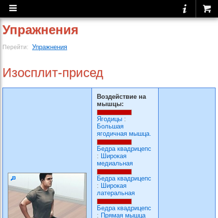
Упражнения
Упражнения
Перейти:
Изосплит-присед
Воздействие на
мышцы:
Ягодицы
:
Большая
ягодичная мышца.
Бедра квадрицепс
:
Широкая
медиальная
Бедра квадрицепс
:
Широкая
латеральная
Бедра квадрицепс
:
Прямая мышца