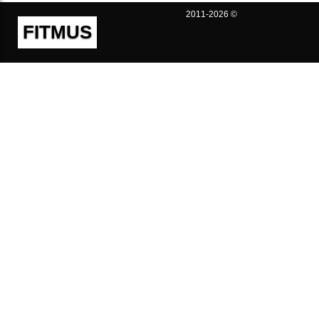
2011-2026 ©
FITMUS
Полезно
Контакты
Пользовательское соглашение
Политика конфиденциальности
Техническая поддержка
Публичная оферта
Предложения и жалобы
support@fitmus.com
Проект
Инструкции
Для разработчиков
FAQ (Вопросы и Ответы)