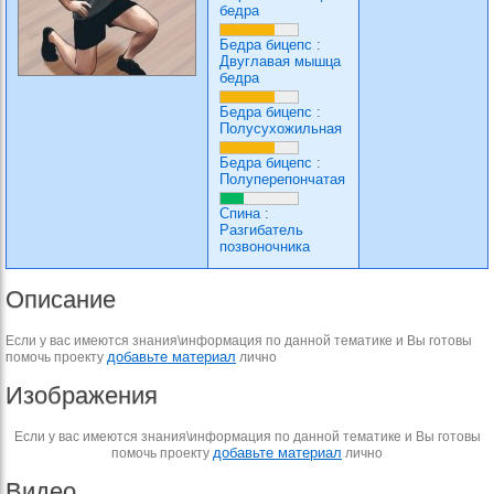
бедра
Бедра бицепс
:
Двуглавая мышца
бедра
Бедра бицепс
:
Полусухожильная
Бедра бицепс
:
Полуперепончатая
Спина
:
Разгибатель
позвоночника
Описание
Если у вас имеются знания\информация по данной тематике и Вы готовы
добавьте материал
помочь проекту
лично
Изображения
Если у вас имеются знания\информация по данной тематике и Вы готовы
добавьте материал
помочь проекту
лично
Видео