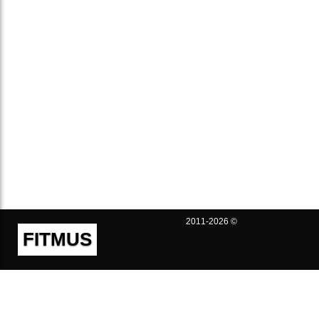
2011-2026 ©
FITMUS
Полезно
Контакты
Пользовательское соглашение
Политика конфиденциальности
Техническая поддержка