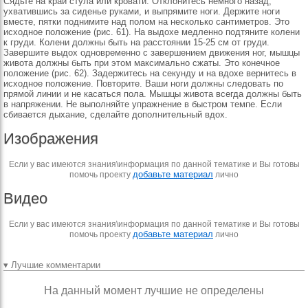
Сядьте на край стула или кровати. Отклонитесь немного назад,
ухватившись за сиденье руками, и выпрямите ноги. Держите ноги
вместе, пятки поднимите над полом на несколько сантиметров. Это
исходное положение (рис. 61). На выдохе медленно подтяните колени
к груди. Колени должны быть на расстоянии 15-25 см от груди.
Завершите выдох одновременно с завершением движения ног, мышцы
живота должны быть при этом максимально сжаты. Это конечное
положение (рис. 62). Задержитесь на секунду и на вдохе вернитесь в
исходное положение. Повторите. Ваши ноги должны следовать по
прямой линии и не касаться пола. Мышцы живота всегда должны быть
в напряжении. Не выполняйте упражнение в быстром темпе. Если
сбивается дыхание, сделайте дополнительный вдох.
Изображения
Если у вас имеются знания\информация по данной тематике и Вы готовы
добавьте материал
помочь проекту
лично
Видео
Если у вас имеются знания\информация по данной тематике и Вы готовы
добавьте материал
помочь проекту
лично
▾ Лучшие комментарии
На данный момент лучшие не определены