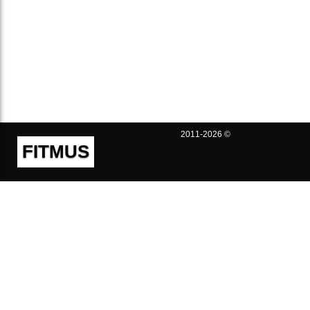
2011-2026 ©
FITMUS
Полезно
Контакты
Пользовательское соглашение
Политика конфиденциальности
Техническая поддержка
Публичная оферта
Предложения и жалобы
support@fitmus.com
Проект