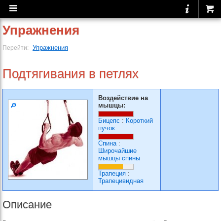
Упражнения
Упражнения
Перейти:
Подтягивания в петлях
Воздействие на
мышцы:
Бицепс
:
Короткий
пучок
Спина
:
Широчайшие
мышцы спины
Трапеция
:
Трапецивидная
Описание