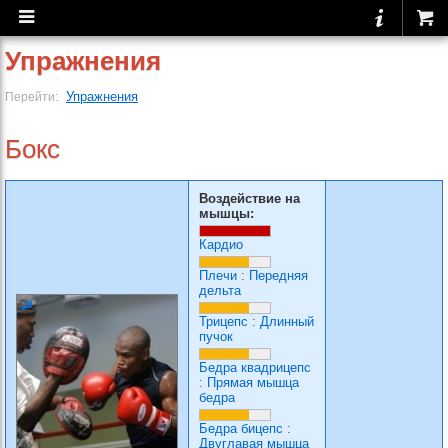
Упражнения
Упражнения
Перейти:
Бокс
Воздействие на
мышцы:
Кардио
Плечи
:
Передняя
дельта
Трицепс
:
Длинный
пучок
Бедра квадрицепс
:
Прямая мышца
бедра
Бедра бицепс
:
Двуглавая мышца