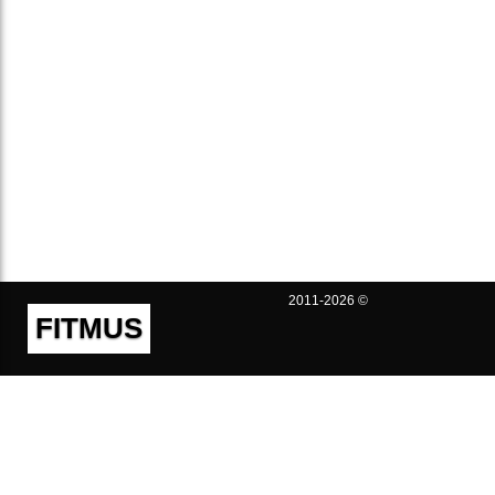
2011-2026 ©
FITMUS
Полезно
Контакты
Пользовательское соглашение
Политика конфиденциальности
Техническая поддержка
Публичная оферта
Предложения и жалобы
support@fitmus.com