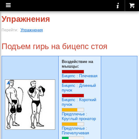
Упражнения
Упражнения
Перейти:
Подъем гирь на бицепс стоя
Воздействие на
мышцы:
Бицепс
:
Плечевая
Бицепс
:
Длинный
пучок
Бицепс
:
Короткий
пучок
Предплечье
:
Круглый пронатор
Предплечье
:
Плечелучевая