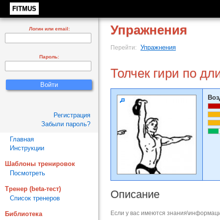
FITMUS
Упражнения
Логин или email:
Упражнения
Перейти:
Пароль:
Толчек гири по дл
Воз
Регистрация
Забыли пароль?
Главная
Инструкции
Шаблоны тренировок
Посмотреть
Тренер (beta-тест)
Описание
Список тренеров
Если у вас имеются знания\информаци
Библиотека