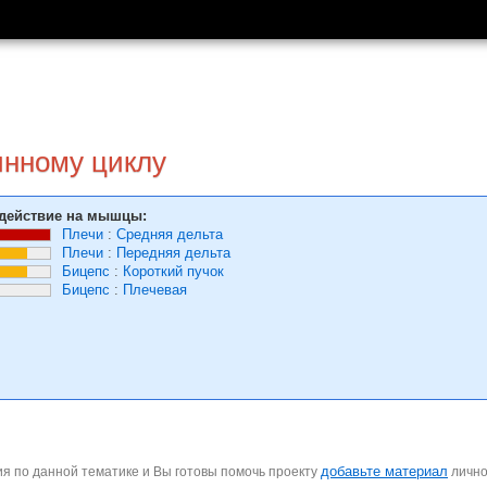
инному циклу
действие на мышцы:
Плечи
:
Средняя дельта
Плечи
:
Передняя дельта
Бицепс
:
Короткий пучок
Бицепс
:
Плечевая
добавьте материал
я по данной тематике и Вы готовы помочь проекту
личн