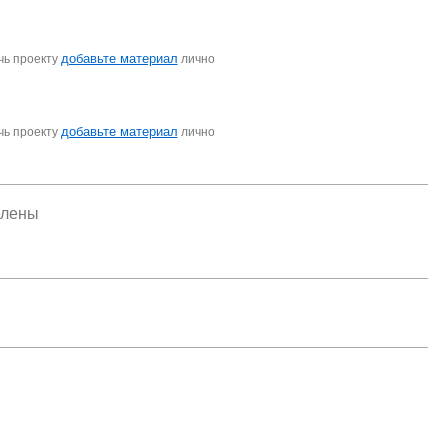
добавьте материал
чь проекту
лично
добавьте материал
чь проекту
лично
елены