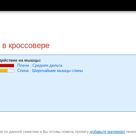
 в кроссовере
действие на мышцы:
Плечи
:
Средняя дельта
Спина
:
Широчайшие мышцы спины
добавьте материал
я по данной тематике и Вы готовы помочь проекту
личн