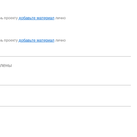
добавьте материал
чь проекту
лично
добавьте материал
чь проекту
лично
елены