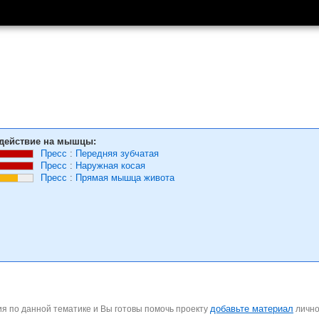
действие на мышцы:
Пресс
:
Передняя зубчатая
Пресс
:
Наружная косая
Пресс
:
Прямая мышца живота
добавьте материал
я по данной тематике и Вы готовы помочь проекту
личн