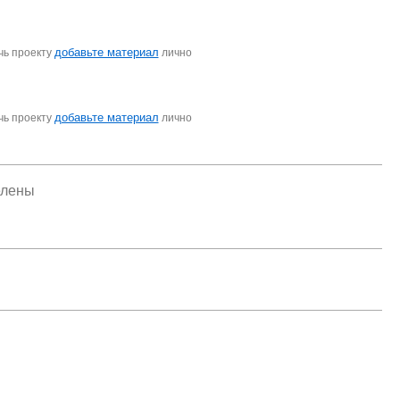
добавьте материал
чь проекту
лично
добавьте материал
чь проекту
лично
елены