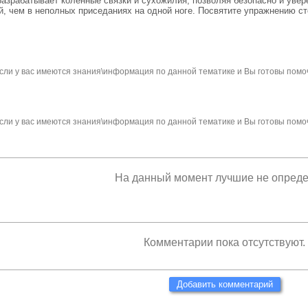
азрабатывает коленные связки и сухожилия, позволяя безопасно и увер
й, чем в неполных приседаниях на одной ноге. Посвятите упражнению с
сли у вас имеются знания\информация по данной тематике и Вы готовы помо
сли у вас имеются знания\информация по данной тематике и Вы готовы помо
На данный момент лучшие не опред
Комментарии пока отсутствуют.
Добавить комментарий