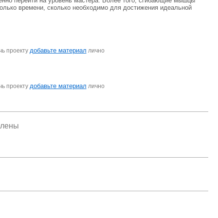
енно перейти на уровень мастера. Более того, сгибающие мышцы
только времени, сколько необходимо для достижения идеальной
добавьте материал
чь проекту
лично
добавьте материал
чь проекту
лично
елены