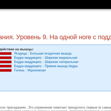
ния. Уровень 9. На одной ноге с под
действие на мышцы:
Ягодицы
:
Большая ягодичная мышца.
Бедра квадрицепс
:
Широкая медиальная
Бедра квадрицепс
:
Широкая латеральная
Бедра квадрицепс
:
Прямая мышца бедра
Голень
:
Икроножная
сех приседаниях. Это упражнение помогает преодолеть первые (и самые