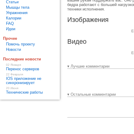
вашим рукам поддержать вас. Оно р
Статьи
бедра работают с большей нагрузко
Мышцы тела
техники исполнения.
Упражнения
Калории
Изображения
FAQ
Идеи
Е
Прочее
Видео
Помочь проекту
Новости
Е
Последние новости
02 Января
▾ Лучшие комментарии
Перенос серверов
22 Февраля
IOS приложение не
синхронизирует
20 Июня
Технические работы
▾ Остальные комментарии