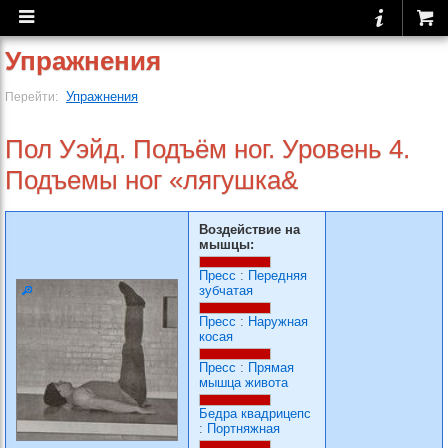
Упражнения
Упражнения
Перейти:
Пол Уэйд. Подъём ног. Уровень 4.
Подъемы ног «лягушка&
Воздействие на
мышцы:
Пресс
:
Передняя
зубчатая
Пресс
:
Наружная
косая
Пресс
:
Прямая
мышца живота
Бедра квадрицепс
:
Портняжная