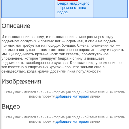
Бедра квадрицепс
:
Прямая мышца
бедра
Описание
И в выполнении на полу, и в выполнении в висе разница между
подъемом согнутых и прямых ног — огромная, и силы на подъем
прямых ног требуется на порядок больше. Смена положения ног —
прямые в согнутые — помогает постепенно нарастить силу и научить
мышцы поднимать прямые ноги: так сказать, промежуточное
упражнение, которое тренирует бедра и спину и повышает
подвижность тазобедренного сустава. К сожалению, упражнение не
так известно в спортивных кругах—про него забыли еще в
семидесятых, когда кранчи достигли пика популярности.
Изображения
Если у вас имеются знания\информация по данной тематике и Вы готовы
добавьте материал
помочь проекту
лично
Видео
Если у вас имеются знания\информация по данной тематике и Вы готовы
добавьте материал
помочь проекту
лично