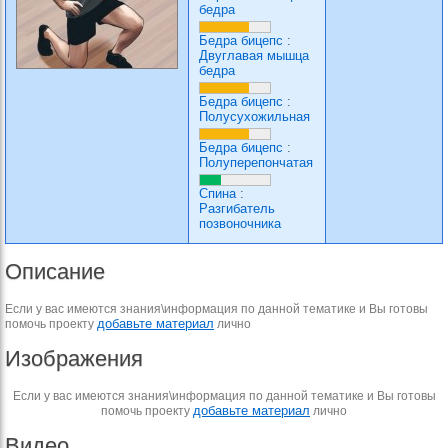
бедра
Бедра бицепс
:
Двуглавая мышца
бедра
Бедра бицепс
:
Полусухожильная
Бедра бицепс
:
Полуперепончатая
Спина
:
Разгибатель
позвоночника
Описание
Если у вас имеются знания\информация по данной тематике и Вы готовы
добавьте материал
помочь проекту
лично
Изображения
Если у вас имеются знания\информация по данной тематике и Вы готовы
добавьте материал
помочь проекту
лично
Видео