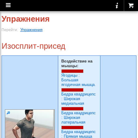
Упражнения
Упражнения
Перейти:
Изосплит-присед
Воздействие на
мышцы:
Ягодицы
:
Большая
ягодичная мышца.
Бедра квадрицепс
:
Широкая
медиальная
Бедра квадрицепс
:
Широкая
латеральная
Бедра квадрицепс
:
Прямая мышца