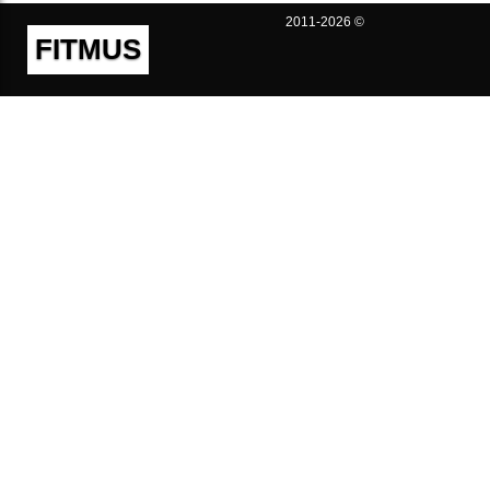
2011-2026 ©
FITMUS
Полезно
Контакты
Пользовательское соглашение
Политика конфиденциальности
Техническая поддержка
Публичная оферта
Предложения и жалобы
support@fitmus.com
Проект
Инструкции
Для разработчиков
FAQ (Вопросы и Ответы)