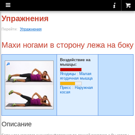
Упражнения
Упражнения
Перейти:
Махи ногами в сторону лежа на боку
Воздействие на
мышцы:
Ягодицы
:
Малая
ягодичная мышца
Пресс
:
Наружная
косая
Описание