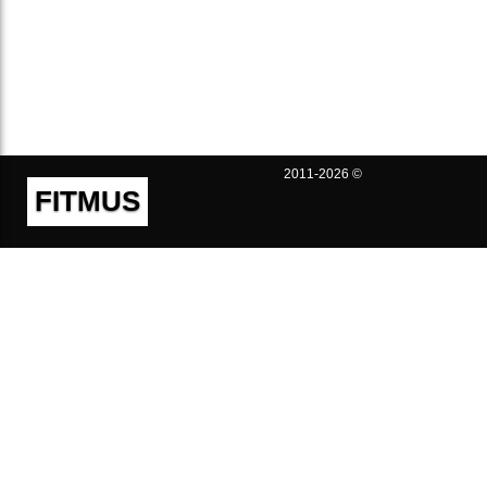
2011-2026 ©
FITMUS
Полезно
Контакты
Пользовательское соглашение
Политика конфиденциальности
Техническая поддержка
Публичная оферта
Предложения и жалобы
support@fitmus.com
Проект
Инструкции