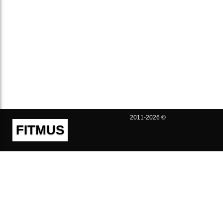
2011-2026 ©
FITMUS
Полезно
Контакты
Пользовательское соглашение
Политика конфиденциальности
Техническая поддержка
Публичная оферта
Предложения и жалобы
support@fitmus.com