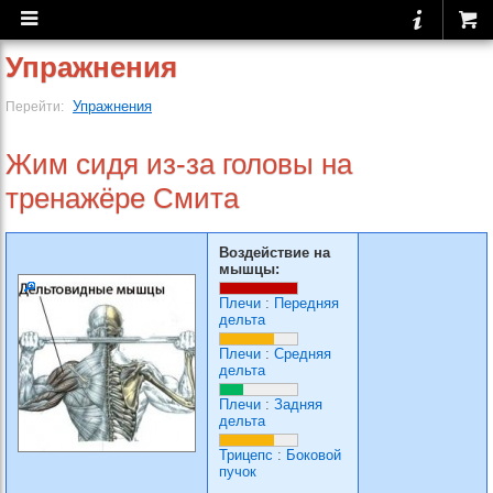
Упражнения
Упражнения
Перейти:
Жим сидя из-за головы на
тренажёре Смита
Воздействие на
мышцы:
Плечи
:
Передняя
дельта
Плечи
:
Средняя
дельта
Плечи
:
Задняя
дельта
Трицепс
:
Боковой
пучок