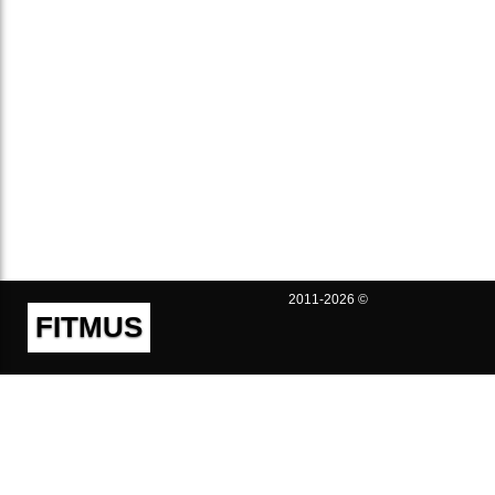
2011-2026 ©
FITMUS
Полезно
Контакты
Пользовательское соглашение
Политика конфиденциальности
Техническая поддержка
Публичная оферта
Предложения и жалобы
support@fitmus.com