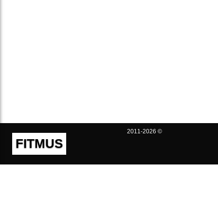
2011-2026 ©
FITMUS
Полезно
Контакты
Пользовательское соглашение
Политика конфиденциальности
Техническая поддержка
Публичная оферта
Предложения и жалобы
support@fitmus.com