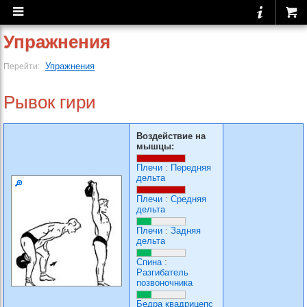
Упражнения
Упражнения
Перейти:
Рывок гири
Воздействие на
мышцы:
Плечи
:
Передняя
дельта
Плечи
:
Средняя
дельта
Плечи
:
Задняя
дельта
Спина
:
Разгибатель
позвоночника
Бедра квадрицепс