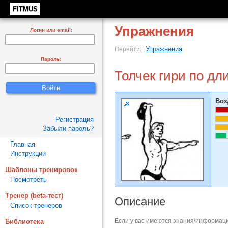
FITMUS
Упражнения
Логин или email:
Упражнения
Перейти:
Пароль:
Толчек гири по дл
Воз
Регистрация
Забыли пароль?
Главная
Инструкции
Шаблоны тренировок
Посмотреть
Тренер (beta-тест)
Описание
Список тренеров
Если у вас имеются знания\информаци
Библиотека