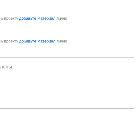
добавьте материал
чь проекту
лично
добавьте материал
чь проекту
лично
елены