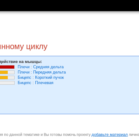
инному циклу
действие на мышцы:
Плечи
:
Средняя дельта
Плечи
:
Передняя дельта
Бицепс
:
Короткий пучок
Бицепс
:
Плечевая
добавьте материал
я по данной тематике и Вы готовы помочь проекту
личн