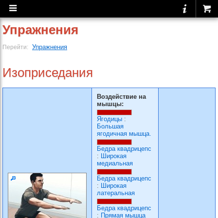
Упражнения
Упражнения
Перейти:
Изоприседания
Воздействие на
мышцы:
Ягодицы
:
Большая
ягодичная мышца.
Бедра квадрицепс
:
Широкая
медиальная
Бедра квадрицепс
:
Широкая
латеральная
Бедра квадрицепс
:
Прямая мышца