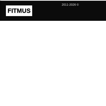
2011-2026 ©
FITMUS
Полезно
Контакты
Пользовательское соглашение
Политика конфиденциальности
Техническая поддержка
Публичная оферта
Предложения и жалобы
support@fitmus.com
Проект
Инструкции
Для разработчиков
FAQ (Вопросы и Ответы)