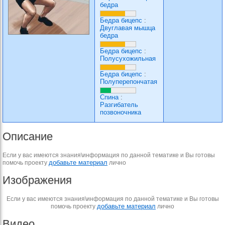
бедра
Бедра бицепс
:
Двуглавая мышца
бедра
Бедра бицепс
:
Полусухожильная
Бедра бицепс
:
Полуперепончатая
Спина
:
Разгибатель
позвоночника
Описание
Если у вас имеются знания\информация по данной тематике и Вы готовы
добавьте материал
помочь проекту
лично
Изображения
Если у вас имеются знания\информация по данной тематике и Вы готовы
добавьте материал
помочь проекту
лично
Видео