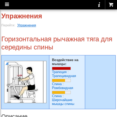
Упражнения
Упражнения
Перейти:
Горизонтальная рычажная тяга для
середины спины
Воздействие на
мышцы:
Трапеция
:
Трапецивидная
Спина
:
Ромбовидная
Спина
:
Широчайшие
мышцы спины
Описание