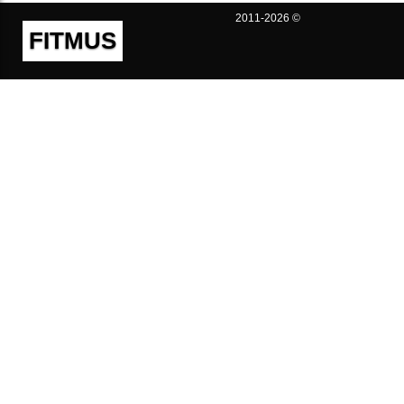
2011-2026 ©
FITMUS
Полезно
Контакты
Пользовательское соглашение
Политика конфиденциальности
Техническая поддержка
Публичная оферта
Предложения и жалобы
support@fitmus.com
Проект
Инструкции
Для разработчиков
FAQ (Вопросы и Ответы)