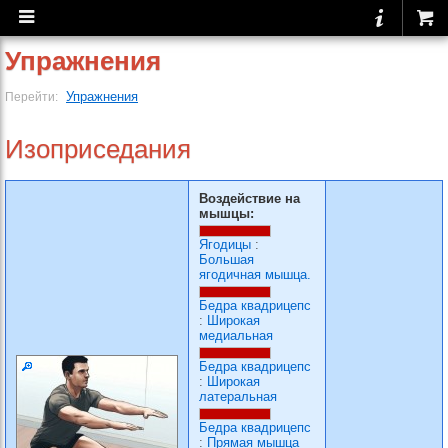
Упражнения
Упражнения
Перейти:
Изоприседания
Воздействие на
мышцы:
Ягодицы
:
Большая
ягодичная мышца.
Бедра квадрицепс
:
Широкая
медиальная
Бедра квадрицепс
:
Широкая
латеральная
Бедра квадрицепс
:
Прямая мышца