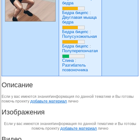
бедра
Бедра бицепс
:
Двуглавая мышца
бедра
Бедра бицепс
:
Полусухожильная
Бедра бицепс
:
Полуперепончатая
Спина
:
Разгибатель
позвоночника
Описание
Если у вас имеются знания\информация по данной тематике и Вы готовы
добавьте материал
помочь проекту
лично
Изображения
Если у вас имеются знания\информация по данной тематике и Вы готовы
добавьте материал
помочь проекту
лично
Видео