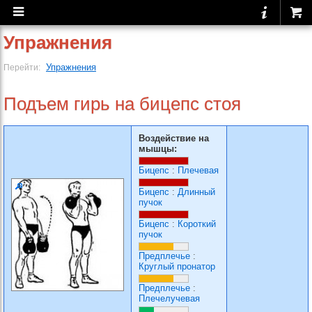
Упражнения
Упражнения
Перейти:
Подъем гирь на бицепс стоя
Воздействие на
мышцы:
Бицепс
:
Плечевая
Бицепс
:
Длинный
пучок
Бицепс
:
Короткий
пучок
Предплечье
:
Круглый пронатор
Предплечье
:
Плечелучевая