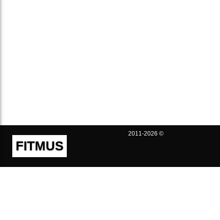
2011-2026 ©
FITMUS
Полезно
Контакты
Пользовательское соглашение
Политика конфиденциальности
Техническая поддержка
Публичная оферта
Предложения и жалобы
support@fitmus.com