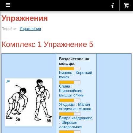
Упражнения
Упражнения
Перейти:
Комплекс 1 Упражнение 5
Воздействие на
мышцы:
Бицепс
:
Короткий
пучок
Спина
:
Широчайшие
мышцы спины
Ягодицы
:
Малая
ягодичная мышца
Бедра квадрицепс
:
Широкая
латеральная