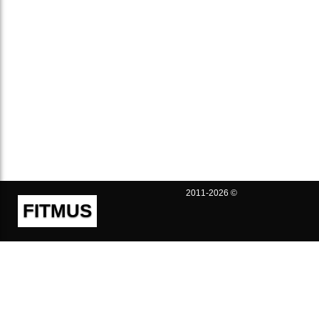
2011-2026 ©
FITMUS
Полезно
Контакты
Пользовательское соглашение
Политика конфиденциальности
Техническая поддержка
Публичная оферта
Предложения и жалобы
support@fitmus.com