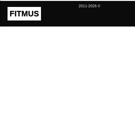
2011-2026 ©
FITMUS
Полезно
Контакты
Пользовательское соглашение
Политика конфиденциальности
Техническая поддержка
Публичная оферта
Предложения и жалобы
support@fitmus.com
Проект
Инструкции
Для разработчиков
FAQ (Вопросы и Ответы)