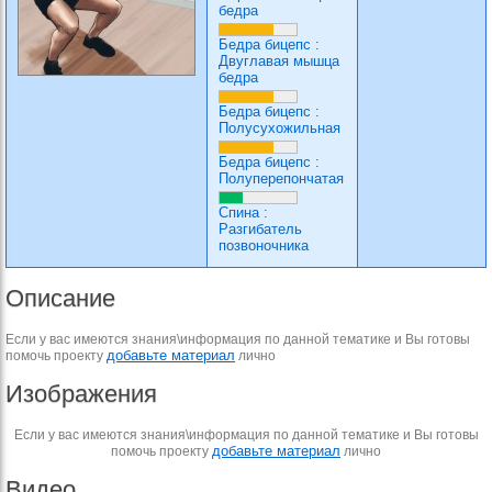
бедра
Бедра бицепс
:
Двуглавая мышца
бедра
Бедра бицепс
:
Полусухожильная
Бедра бицепс
:
Полуперепончатая
Спина
:
Разгибатель
позвоночника
Описание
Если у вас имеются знания\информация по данной тематике и Вы готовы
добавьте материал
помочь проекту
лично
Изображения
Если у вас имеются знания\информация по данной тематике и Вы готовы
добавьте материал
помочь проекту
лично
Видео