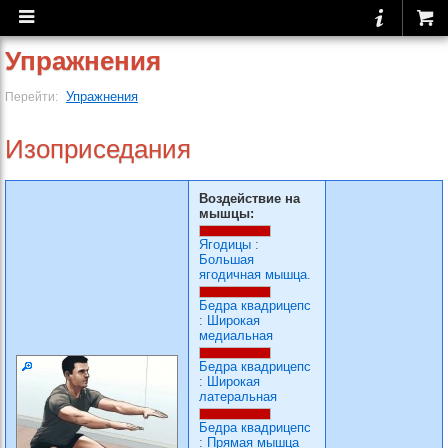
Упражнения
Упражнения
Перейти:
Изоприседания
Воздействие на
мышцы:
Ягодицы
:
Большая
ягодичная мышца.
Бедра квадрицепс
:
Широкая
медиальная
Бедра квадрицепс
:
Широкая
латеральная
Бедра квадрицепс
:
Прямая мышца