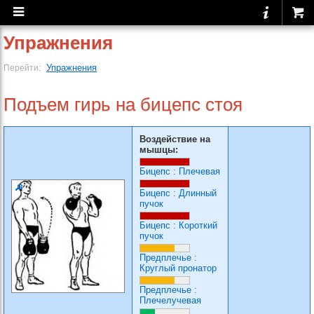
Упражнения
Упражнения
Перейти:
Подъем гирь на бицепс стоя
Воздействие на
мышцы:
Бицепс
:
Плечевая
Бицепс
:
Длинный
пучок
Бицепс
:
Короткий
пучок
Предплечье
:
Круглый пронатор
Предплечье
:
Плечелучевая