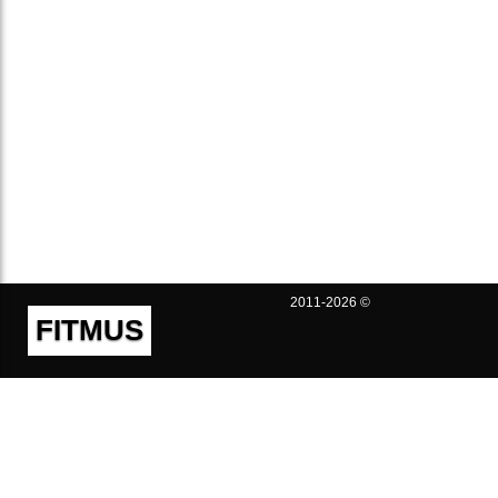
2011-2026 ©
FITMUS
Полезно
Контакты
Пользовательское соглашение
Политика конфиденциальности
Техническая поддержка
Публичная оферта
Предложения и жалобы
support@fitmus.com