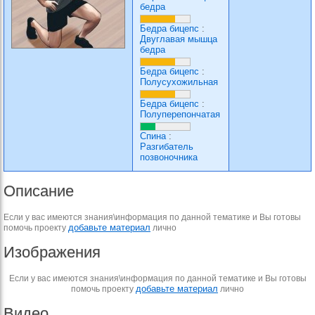
бедра
Бедра бицепс
:
Двуглавая мышца
бедра
Бедра бицепс
:
Полусухожильная
Бедра бицепс
:
Полуперепончатая
Спина
:
Разгибатель
позвоночника
Описание
Если у вас имеются знания\информация по данной тематике и Вы готовы
добавьте материал
помочь проекту
лично
Изображения
Если у вас имеются знания\информация по данной тематике и Вы готовы
добавьте материал
помочь проекту
лично
Видео