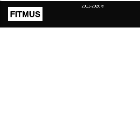
2011-2026 ©
FITMUS
Полезно
Контакты
Пользовательское соглашение
Политика конфиденциальности
Техническая поддержка
Публичная оферта
Предложения и жалобы
support@fitmus.com
Проект
Инструкции
Для разработчиков
FAQ (Вопросы и Ответы)