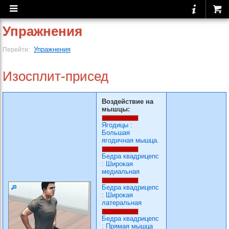
Упражнения
Упражнения
Перейти:
Изосплит-присед
Воздействие на
мышцы:
Ягодицы
:
Большая
ягодичная мышца.
Бедра квадрицепс
:
Широкая
медиальная
Бедра квадрицепс
:
Широкая
латеральная
Бедра квадрицепс
:
Прямая мышца